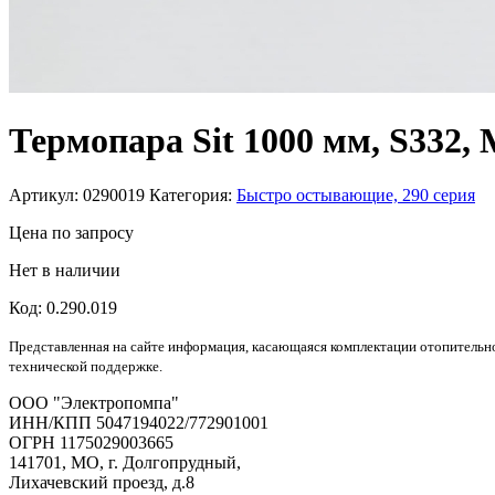
Термопара Sit 1000 мм, S332,
Артикул:
0290019
Категория:
Быстро остывающие, 290 серия
Цена
по запросу
Нет в наличии
Код: 0.290.019
Представленная на сайте информация, касающаяся комплектации отопительно
технической поддержке.
OOO "Электропомпа"
ИНН/КПП 5047194022/772901001
ОГРН 1175029003665
141701, МО, г. Долгопрудный,
Лихачевский проезд, д.8