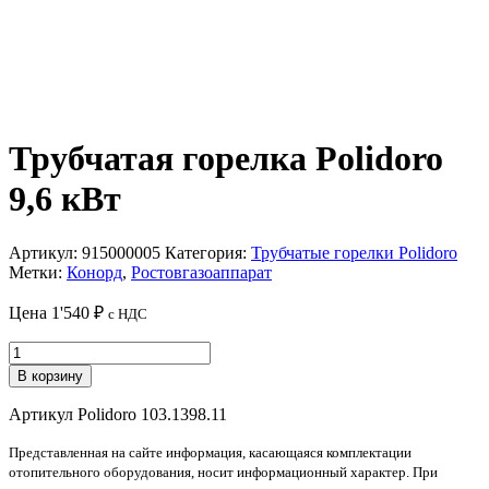
Трубчатая горелка Polidoro
9,6 кВт
Артикул:
915000005
Категория:
Трубчатые горелки Polidoro
Метки:
Конорд
,
Ростовгазоаппарат
Цена
1'540
₽
с НДС
Количество
товара
В корзину
Трубчатая
горелка
Артикул Polidoro 103.1398.11
Polidoro
9,6
Представленная на сайте информация, касающаяся комплектации
кВт
отопительного оборудования, носит информационный характер. При