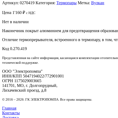
Артикул:
0270419
Категория:
Термопары
Метка:
Вулкан
Цена
1'160
₽
с НДС
Нет в наличии
Наконечник покрыт алюминием для предотвращения образован
Отличие термопрерывателя, встроенного в термопару, в том, ч
Код 0.270.419
Представленная на сайте информация, касающаяся комплектации отопительно
технической поддержке.
OOO "Электропомпа"
ИНН/КПП 5047194022/772901001
ОГРН 1175029003665
141701, МО, г. Долгопрудный,
Лихачевский проезд, д.8
© 2016 – 2026. ГК ЭЛЕКТРОПОМПА. Все права защищены.
Главная
Контакты
Доставка