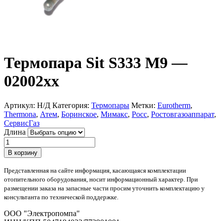
Термопара Sit S333 M9 —
02002xx
Артикул:
Н/Д
Категория:
Термопары
Метки:
Eurotherm
,
Thermona
,
Атем
,
Боринское
,
Мимакс
,
Росс
,
Ростовгазоаппарат
,
СервисГаз
Длина
Количество
товара
В корзину
Термопара
Sit
Представленная на сайте информация, касающаяся комплектации
S333
отопительного оборудования, носит информационный характер. При
M9
размещении заказа на запасные части просим уточнить комплектацию у
—
консультанта по технической поддержке.
02002xx
OOO "Электропомпа"