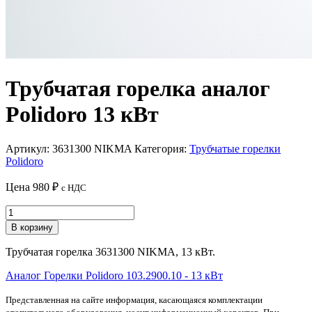
Трубчатая горелка аналог
Polidoro 13 кВт
Артикул:
3631300 NIKMA
Категория:
Трубчатые горелки
Polidoro
Цена
980
₽
с НДС
Количество
товара
В корзину
Трубчатая
горелка
Трубчатая горелка 3631300 NIKMA, 13 кВт.
аналог
Polidoro
Аналог Горелки Polidoro 103.2900.10 - 13 кВт
13
кВт
Представленная на сайте информация, касающаяся комплектации