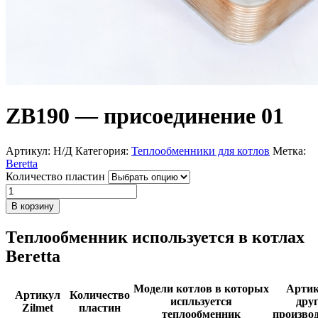
ZB190 — присоединение 01
Артикул:
Н/Д
Категория:
Теплообменники для котлов
Метка:
Beretta
Количество пластин
Количество
товара
В корзину
ZB190
-
Теплообменник используется в котлах
присоединение
Beretta
01
Модели котлов в которых
Арти
Артикул
Количество
испльзуется
дру
Zilmet
пластин
теплообменник
произво