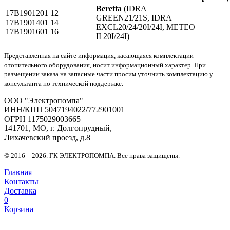
Beretta
(IDRA
17B1901201
12
GREEN21/21S, IDRA
17B1901401
14
EXCL20/24/20I/24I, METEO
17B1901601
16
II 20I/24I)
Представленная на сайте информация, касающаяся комплектации
отопительного оборудования, носит информационный характер. При
размещении заказа на запасные части просим уточнить комплектацию у
консультанта по технической поддержке.
OOO "Электропомпа"
ИНН/КПП 5047194022/772901001
ОГРН 1175029003665
141701, МО, г. Долгопрудный,
Лихачевский проезд, д.8
© 2016 – 2026. ГК ЭЛЕКТРОПОМПА. Все права защищены.
Главная
Контакты
Доставка
0
Корзина