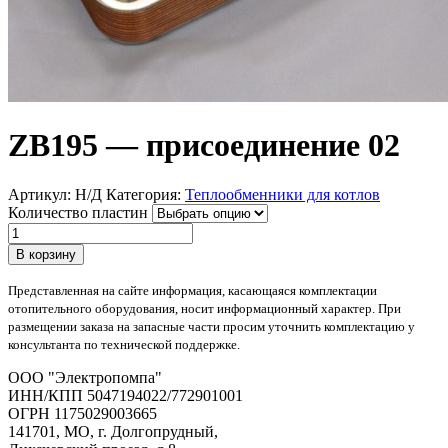
ZB195 — присоединение 02
Артикул:
Н/Д
Категория:
Теплообменники для котлов
Количество пластин
Количество
товара
В корзину
ZB195
-
Представленная на сайте информация, касающаяся комплектации
присоединение
отопительного оборудования, носит информационный характер. При
02
размещении заказа на запасные части просим уточнить комплектацию у
консультанта по технической поддержке.
OOO "Электропомпа"
ИНН/КПП 5047194022/772901001
ОГРН 1175029003665
141701, МО, г. Долгопрудный,