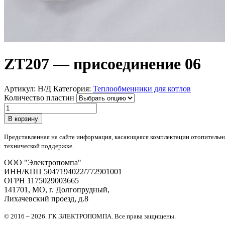
ZT207 — присоединение 06
Артикул:
Н/Д
Категория:
Теплообменники для котлов
Количество пластин
Количество
товара
В корзину
ZT207
-
Представленная на сайте информация, касающаяся комплектации отопительно
присоединение
технической поддержке.
06
OOO "Электропомпа"
ИНН/КПП 5047194022/772901001
ОГРН 1175029003665
141701, МО, г. Долгопрудный,
Лихачевский проезд, д.8
© 2016 – 2026. ГК ЭЛЕКТРОПОМПА. Все права защищены.