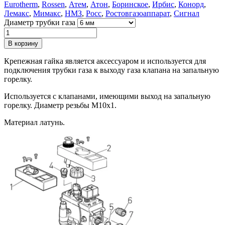
Eurotherm
,
Rossen
,
Атем
,
Атон
,
Боринское
,
Ирбис
,
Конорд
,
Лемакс
,
Мимакс
,
НМЗ
,
Росс
,
Ростовгазоаппарат
,
Сигнал
Диаметр трубки газа
Количество
товара
В корзину
Гайка
пилотной
Крепежная гайка является аксессуаром и используется для
горелки
подключения трубки газа к выходу газа клапана на запальную
горелку.
Используется с клапанами, имеющими выход на запальную
горелку. Диаметр резьбы М10х1.
Материал латунь.