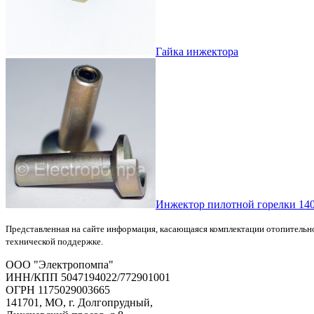
Гайка инжектора
Инжектор пилотной горелки 140
Представленная на сайте информация, касающаяся комплектации отопительно
технической поддержке.
OOO "Электропомпа"
ИНН/КПП 5047194022/772901001
ОГРН 1175029003665
141701, МО, г. Долгопрудный,